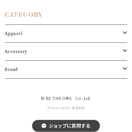
CATEGORY
Apparel
Outer
Accessory
Coat
Bottoms
Shoes
Brand
Blouson
Pants
パンプス
One-piece
Bag
3.6.5 jours
© BE THE ONE Co.,Ltd.
Jacket
Skirt
ローファー
Jumper skirt
BAG
Cardigan
Hat
MARIS STELLA
Powered by
Dawn
ブーツ
Inner
Belt
Plume Blanche
ショップに質問する