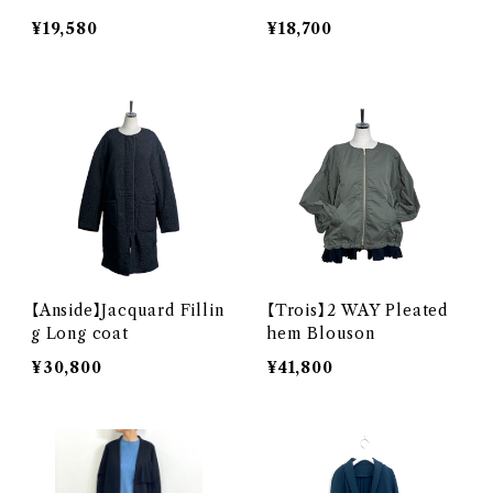
¥19,580
¥18,700
【Anside】Jacquard Fillin
【Trois】2 WAY Pleated
g Long coat
hem Blouson
¥30,800
¥41,800