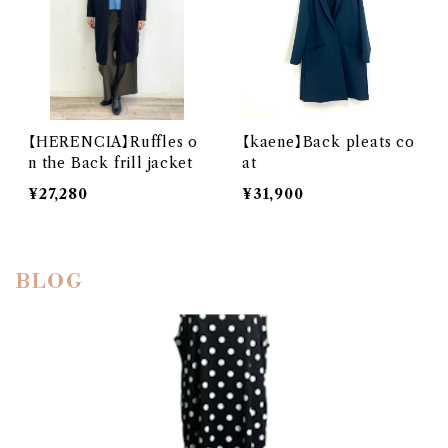
【HERENCIA】Ruffles o
【kaene】Back pleats co
n the Back frill jacket
at
¥27,280
¥31,900
BLOG