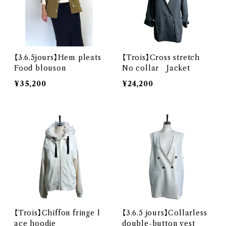
【3.6.5jours】Hem pleats
【Trois】Cross stretch
Food blouson
No collar Jacket
¥35,200
¥24,200
【Trois】Chiffon fringe l
【3.6.5 jours】Collarless
ace hoodie
double-button vest