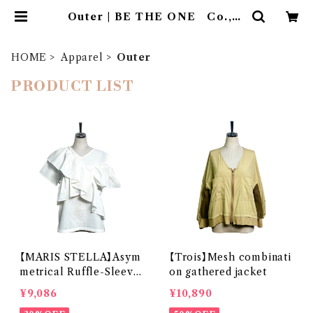
Outer | BE THE ONE Co.,Lt
d.
HOME
Apparel
Outer
PRODUCT LIST
【MARIS STELLA】Asym
【Trois】Mesh combinati
metrical Ruffle-Sleeve
on gathered jacket
Blouse
¥9,086
¥10,890