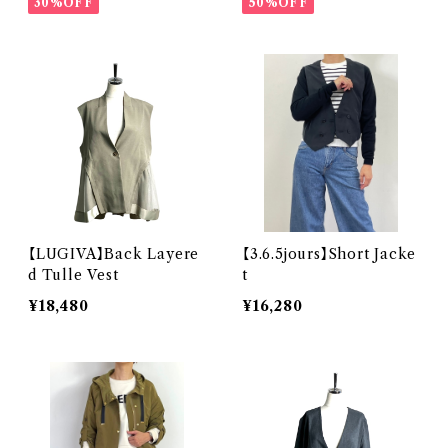
30%OFF
50%OFF
【LUGIVA】Back Layere
【3.6.5jours】Short Jacke
d Tulle Vest
t
¥18,480
¥16,280