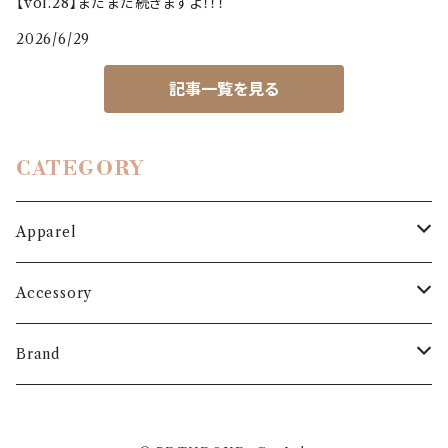
【vol.28】まだまだ続きますよ！！！
2026/6/29
記事一覧を見る
CATEGORY
Apparel
Outer
Accessory
Coat
Bottoms
Shoes
Brand
Blouson
Pants
パンプス
One-piece
Bag
3.6.5 jours