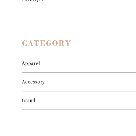
CATEGORY
Apparel
Outer
Accessory
Coat
Bottoms
Shoes
Brand
Blouson
Pants
パンプス
One-piece
Bag
3.6.5 jours
Jacket
Skirt
ローファー