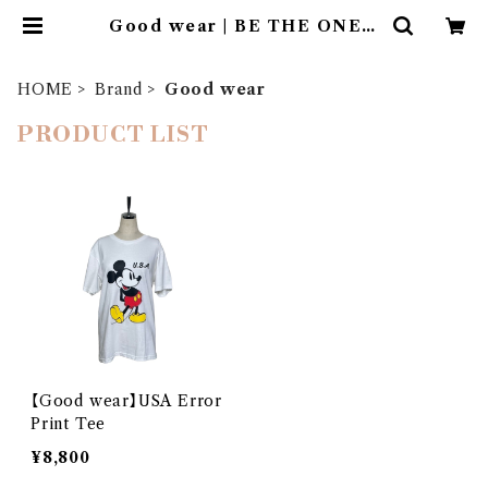
Good wear | BE THE ONE
Co.,Ltd.
HOME
Brand
Good wear
PRODUCT LIST
【Good wear】USA Error
Print Tee
¥8,800