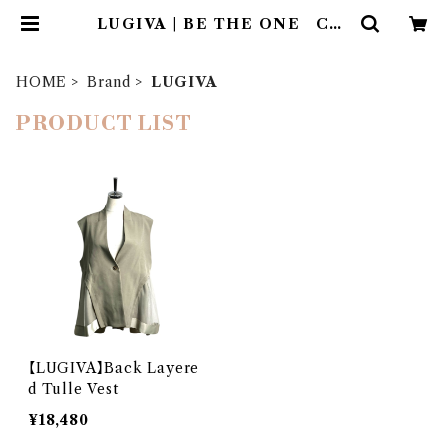
LUGIVA | BE THE ONE Co.,
Ltd.
HOME
Brand
LUGIVA
PRODUCT LIST
【LUGIVA】Back Layere
d Tulle Vest
¥18,480