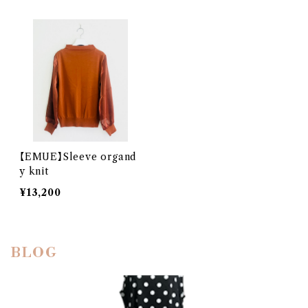
【EMUE】Sleeve organd
y knit
¥13,200
BLOG