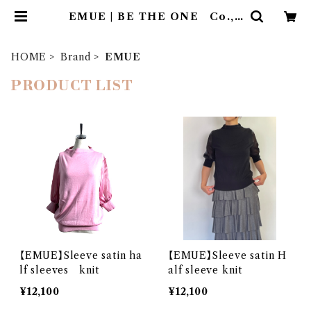
EMUE | BE THE ONE Co.,L
td.
HOME
Brand
EMUE
PRODUCT LIST
【EMUE】Sleeve satin ha
【EMUE】Sleeve satin H
lf sleeves knit
alf sleeve knit
¥12,100
¥12,100