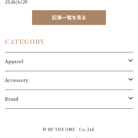
2026/6/29
記事一覧を見る
CATEGORY
Apparel
Outer
Accessory
Coat
Bottoms
Shoes
Brand
Blouson
Pants
パンプス
One-piece
Bag
3.6.5 jours
© BE THE ONE Co.,Ltd.
Jacket
Skirt
ローファー
Jumper skirt
BAG
Cardigan
Hat
MARIS STELLA