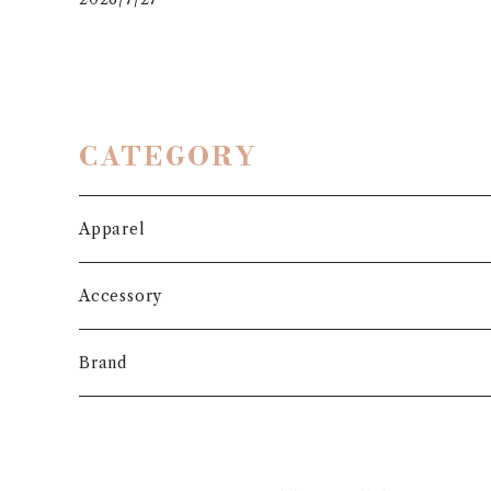
CATEGORY
Apparel
Outer
Accessory
Coat
Bottoms
Shoes
Brand
Blouson
Pants
パンプス
One-piece
Bag
3.6.5 jours
Jacket
Skirt
ローファー