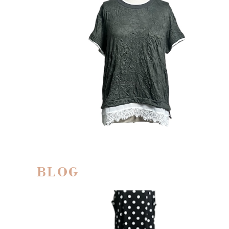
【JOYMAKER】Crinkled Pullover with Lace
Detail
¥11,165
30%OFF
BLOG