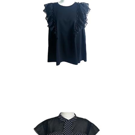
【B-chad】Shoulder ruffles Drost Pullover
¥10,626
30%OFF