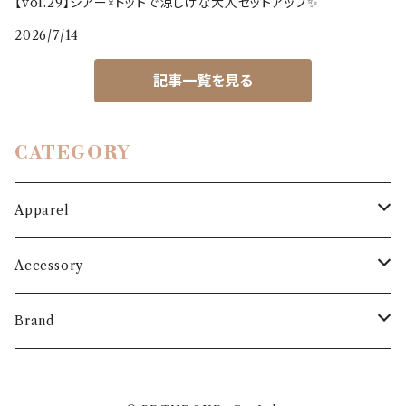
【vol.29】シアー×ドットで涼しげな大人セットアップ✨
2026/7/14
記事一覧を見る
CATEGORY
Apparel
Outer
Accessory
Coat
Bottoms
Shoes
Brand
Blouson
Pants
パンプス
One-piece
Bag
3.6.5 jours