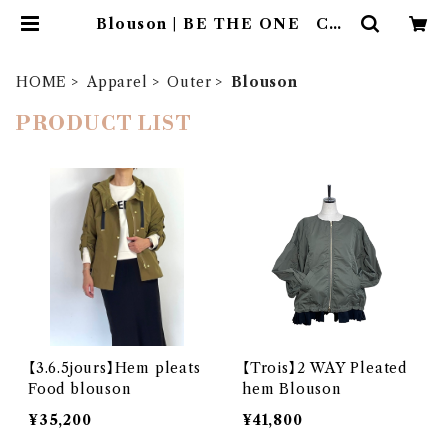
Blouson | BE THE ONE Co.,
Ltd.
HOME
Apparel
Outer
Blouson
PRODUCT LIST
【3.6.5jours】Hem pleats
【Trois】2 WAY Pleated
Food blouson
hem Blouson
¥35,200
¥41,800