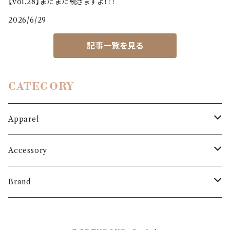
【vol.28】まだまだ続きますよ！！！
2026/6/29
記事一覧を見る
CATEGORY
Apparel
Outer
Accessory
Coat
Bottoms
Shoes
Brand
Blouson
Pants
パンプス
One-piece
Bag
3.6.5 jours