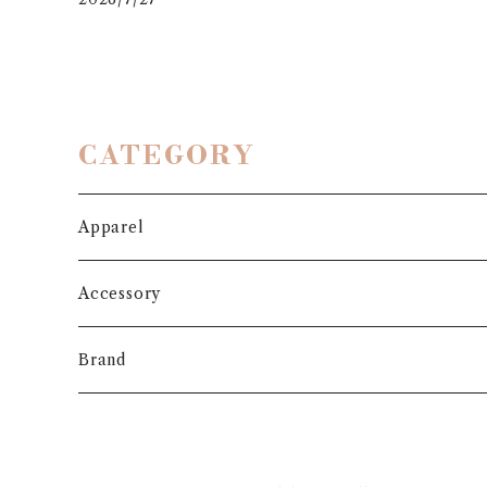
CATEGORY
Apparel
Outer
Accessory
Coat
Bottoms
Shoes
Brand
Blouson
Pants
パンプス
One-piece
Bag
3.6.5 jours
Jacket
Skirt
ローファー