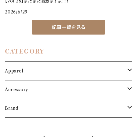
【vol.28】まだまだ続きますよ！！！
2026/6/29
記事一覧を見る
CATEGORY
Apparel
Outer
Accessory
Coat
Bottoms
Shoes
Brand
Blouson
Pants
パンプス
One-piece
Bag
3.6.5 jours