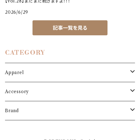
【vol.28】まだまだ続きますよ！！！
2026/6/29
記事一覧を見る
CATEGORY
Apparel
Outer
Accessory
Coat
Bottoms
Shoes
Brand
Blouson
Pants
パンプス
One-piece
Bag
3.6.5 jours