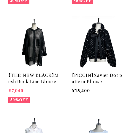
30%OFF
30%OFF
【THE NEW BLACK】M
【PICCIN】Xavier Dot p
esh Back Line Blouse
attern Blouse
¥7,040
¥15,400
50%OFF