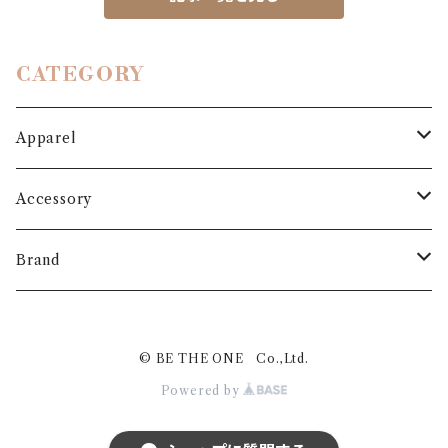
CATEGORY
Apparel
Outer
Accessory
Coat
Bottoms
Shoes
Brand
Blouson
Pants
パンプス
One-piece
Bag
3.6.5 jours
© BE THE ONE Co.,Ltd.
Jacket
Skirt
ローファー
Jumper skirt
BAG
Cardigan
Hat
MARIS STELLA
Powered by
Dawn
ブーツ
Inner
Belt
Plume Blanche