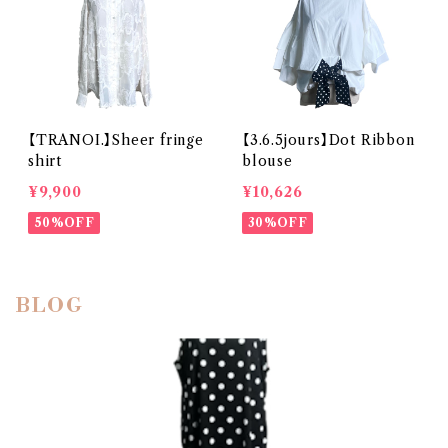
【TRANOI.】Sheer fringe
【3.6.5jours】Dot Ribbon
shirt
blouse
¥9,900
¥10,626
50%OFF
30%OFF
BLOG