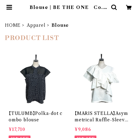
Blouse | BE THE ONE Co.,L
td.
HOME
Apparel
Blouse
PRODUCT LIST
【TULUMB】Polka-dot c
【MARIS STELLA】Asym
ombo blouse
metrical Ruffle-Sleeve
Blouse
¥17,710
¥9,086