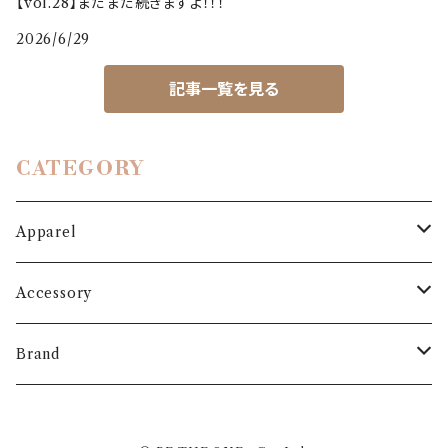
【vol.28】まだまだ続きますよ！！！
2026/6/29
記事一覧を見る
CATEGORY
Apparel
Outer
Accessory
Coat
Bottoms
Shoes
Brand
Blouson
Pants
パンプス
One-piece
Bag
3.6.5 jours