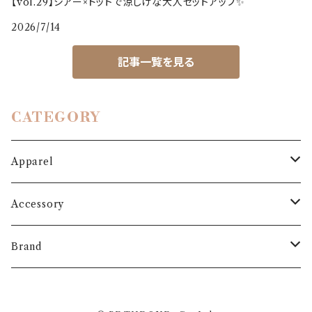
【vol.29】シアー×ドットで涼しげな大人セットアップ✨
2026/7/14
記事一覧を見る
CATEGORY
Apparel
Outer
Accessory
Coat
Bottoms
Shoes
Brand
Blouson
Pants
パンプス
One-piece
Bag
3.6.5 jours