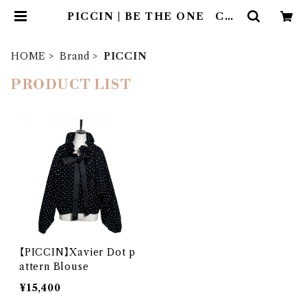
PICCIN | BE THE ONE Co.,
Ltd.
HOME
Brand
PICCIN
PRODUCT LIST
【PICCIN】Xavier Dot p
attern Blouse
¥15,400