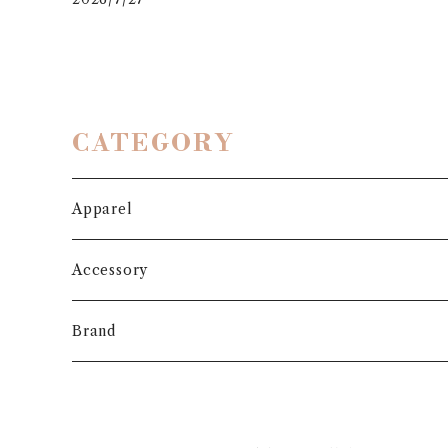
CATEGORY
Apparel
Outer
Accessory
Coat
Bottoms
Shoes
Brand
Blouson
Pants
パンプス
One-piece
Bag
3.6.5 jours
Jacket
Skirt
ローファー