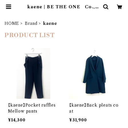
kaene | BE THE ONE Co.,Lt
d.
HOME
Brand
kaene
PRODUCT LIST
【kaene】Pocket ruffles
【kaene】Back pleats co
Mellow pants
at
¥14,300
¥31,900