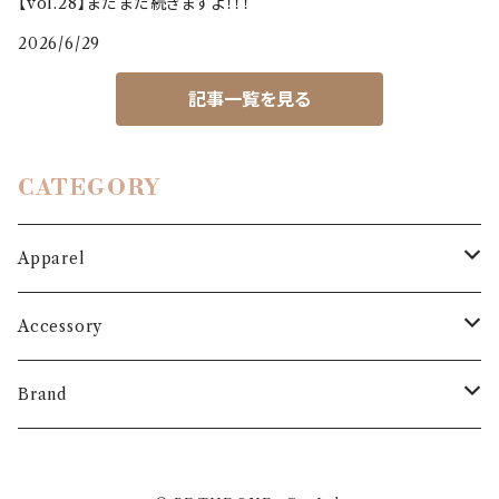
【vol.28】まだまだ続きますよ！！！
2026/6/29
記事一覧を見る
CATEGORY
Apparel
Outer
Accessory
Coat
Bottoms
Shoes
Brand
Blouson
Pants
パンプス
One-piece
Bag
3.6.5 jours