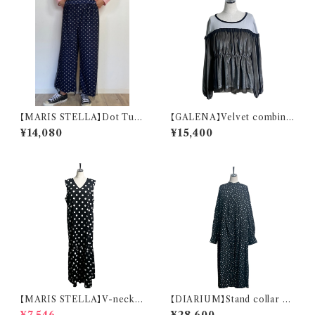
【MARIS STELLA】Dot Tull
【GALENA】Velvet combinat
e Matching Pants
ion tulle top
¥14,080
¥15,400
【MARIS STELLA】V-neck
【DIARIUM】Stand collar Ga
Maxi Sleeveless One-piece
thered One piece