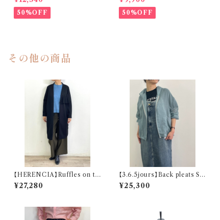
50%OFF
50%OFF
その他の商品
【HERENCIA】Ruffles on th
【3.6.5jours】Back pleats Sh
e Back frill jacket
eer hoodie
¥27,280
¥25,300