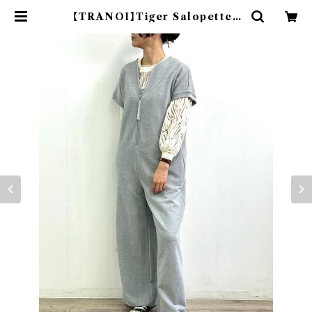
【TRANOI】Tiger Salopette |
BE THE ONE Co.,Ltd.