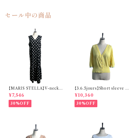
セール中の商品
【MARIS STELLA】V-neck
【3.6.5jours】Short sleeve B
Maxi Sleeveless One-piece
ack ruffle Cardigan
¥7,546
¥10,360
30%OFF
30%OFF