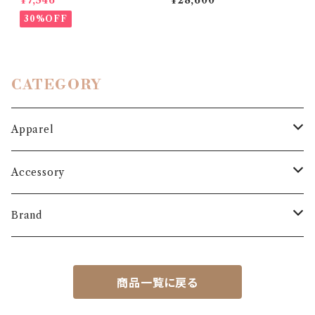
¥7,546
¥28,600
30%OFF
CATEGORY
Apparel
Outer
Accessory
Coat
Bottoms
Shoes
Brand
Blouson
Pants
パンプス
One-piece
Bag
3.6.5 jours
商品一覧に戻る
Jacket
Skirt
ローファー
Jumper skirt
BAG
Cardigan
Hat
MARIS STELLA