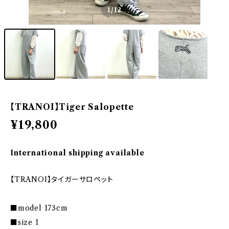
1
/12
【TRANOI】Tiger Salopette
¥19,800
International shipping available
【TRANOI】タイガーサロペット
■model 173cm
■size 1