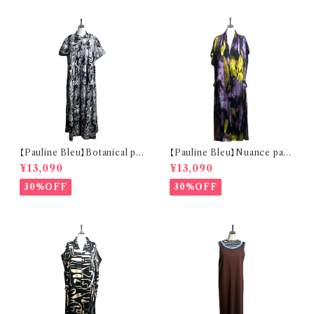
【Pauline Bleu】Botanical pat
【Pauline Bleu】Nuance patt
tern Tiered One-piece
ern With belt One-piece
¥13,090
¥13,090
30%OFF
30%OFF