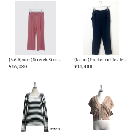
【3.6.5jours】Stretch Straigh
【kaene】Pocket ruffles Mel
t Pants
low pants
¥16,280
¥14,300