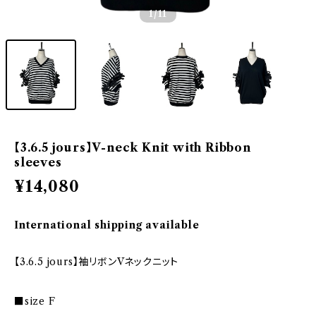
1
/11
【3.6.5 jours】V-neck Knit with Ribbon
sleeves
¥14,080
International shipping available
【3.6.5 jours】袖リボンVネックニット
■size F