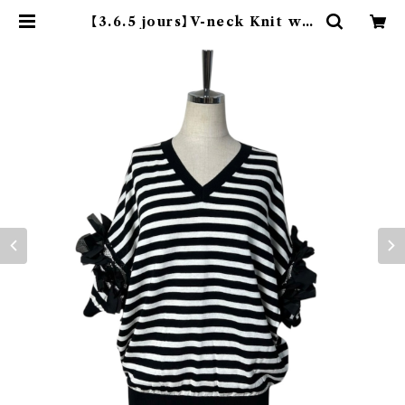
【3.6.5 jours】V-neck Knit wit
h Ribbon sleeves | BE THE O
NE Co.,Ltd.