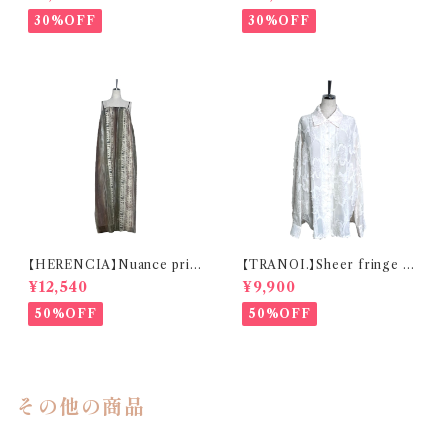
30%OFF
30%OFF
【HERENCIA】Nuance print
【TRANOI.】Sheer fringe sh
One-piece
irt
¥12,540
¥9,900
50%OFF
50%OFF
その他の商品