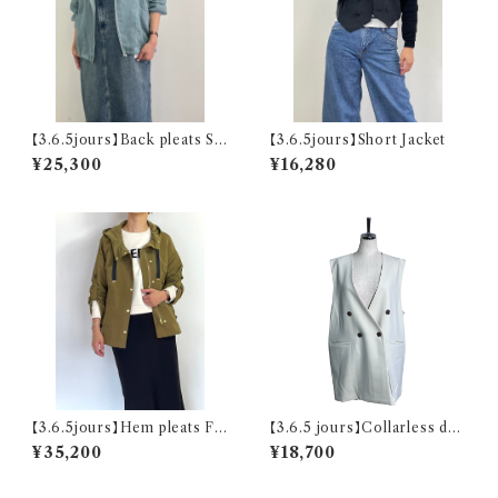
【3.6.5jours】Back pleats Sh
【3.6.5jours】Short Jacket
eer hoodie
¥25,300
¥16,280
【3.6.5jours】Hem pleats Fo
【3.6.5 jours】Collarless dou
od blouson
ble-button vest
¥35,200
¥18,700