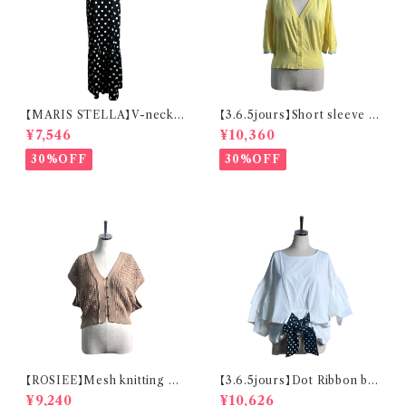
【MARIS STELLA】V-neck
【3.6.5jours】Short sleeve B
Maxi Sleeveless One-piece
ack ruffle Cardigan
¥7,546
¥10,360
30%OFF
30%OFF
【ROSIEE】Mesh knitting Bo
【3.6.5jours】Dot Ribbon blo
lero
use
¥9,240
¥10,626