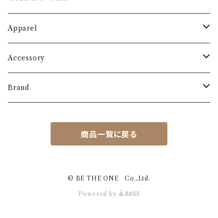
Apparel
Outer
Accessory
Coat
Bottoms
Shoes
Brand
Blouson
Pants
パンプス
One-piece
Bag
3.6.5 jours
商品一覧に戻る
Jacket
Skirt
ローファー
Jumper skirt
BAG
Cardigan
Hat
MARIS STELLA
Dawn
ブーツ
Inner
Belt
Plume Blanche
© BE THE ONE Co.,Ltd.
Powered by
Vest
サンダル
All-in-one/Salopette
Cap
Trois