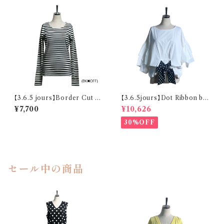
【3.6.5 jours】Border Cut an
【3.6.5jours】Dot Ribbon blo
d Sew
use
¥7,700
¥10,626
30%OFF
セール中の商品